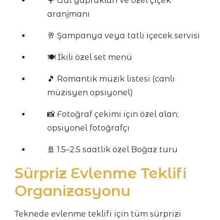
🌹 Gül yaprakları ve özel çiçek
aranjmanı
🥂 Şampanya veya tatlı içecek servisi
🍽️ İkili özel set menü
🎵 Romantik müzik listesi (canlı
müzisyen opsiyonel)
📸 Fotoğraf çekimi için özel alan;
opsiyonel fotoğrafçı
🚢 1.5–2.5 saatlik özel Boğaz turu
Sürpriz Evlenme Teklifi
Organizasyonu
Teknede evlenme teklifi için tüm sürprizi