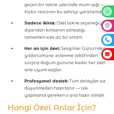
geçen bir tekne üzerinde mum ışığı —
hiçbir restoran bu sahnyi yaratamaz.
Sadece ikiniz:
Özel tekne seçeneğiyle
dışarıdan kimsenin olmadığı,
tamamen size ait bir ortam.
Her an için özel:
Sevgililer Günü'nden
yıldönümüne, evlenme teklifinden
sürpriz doğum gününe kadar her özel
ana uyum sağlar.
Profesyonel destek:
Tüm detaylar siz
düşünmeden hazırlanır — tek
yapmanız gereken o ana hazır olmak.
Hangi Özel Anlar İçin?