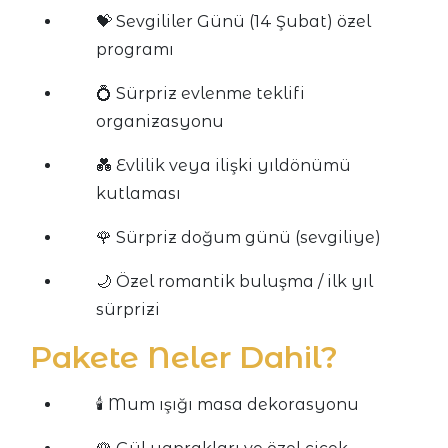
💝 Sevgililer Günü (14 Şubat) özel
programı
💍 Sürpriz evlenme teklifi
organizasyonu
💑 Evlilik veya ilişki yıldönümü
kutlaması
🌹 Sürpriz doğum günü (sevgiliye)
🌙 Özel romantik buluşma / ilk yıl
sürprizi
Pakete Neler Dahil?
🕯️ Mum ışığı masa dekorasyonu