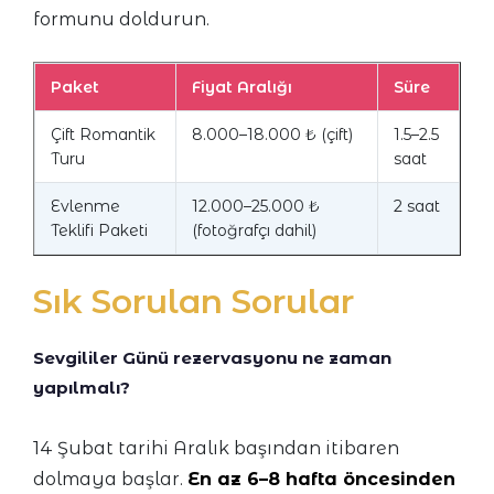
formunu doldurun.
Paket
Fiyat Aralığı
Süre
Çift Romantik
8.000–18.000 ₺ (çift)
1.5–2.5
Turu
saat
Evlenme
12.000–25.000 ₺
2 saat
Teklifi Paketi
(fotoğrafçı dahil)
Sık Sorulan Sorular
Sevgililer Günü rezervasyonu ne zaman
yapılmalı?
14 Şubat tarihi Aralık başından itibaren
dolmaya başlar.
En az 6–8 hafta öncesinden