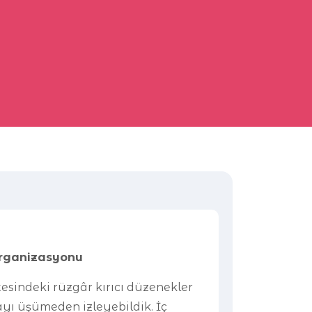
Organizasyonu
esindeki rüzgâr kırıcı düzenekler
ı üşümeden izleyebildik. İç