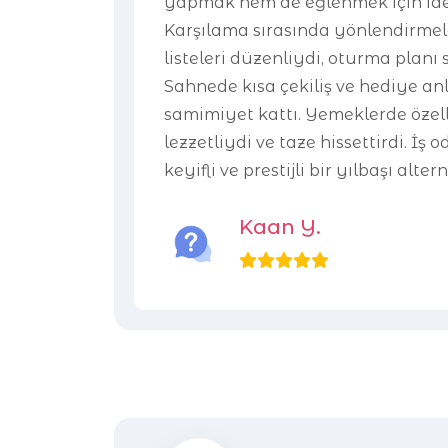
yapmak hem de eğlenmek için idea
Karşılama sırasında yönlendirmele
listeleri düzenliydi, oturma planı 
Sahnede kısa çekiliş ve hediye a
samimiyet kattı. Yemeklerde özell
lezzetliydi ve taze hissettirdi. İş o
keyifli ve prestijli bir yılbaşı altern
Kaan Y.