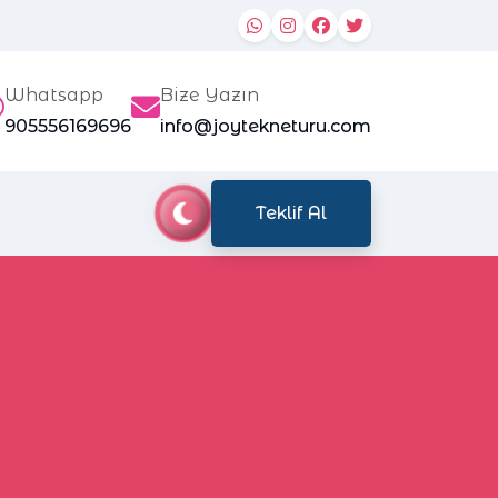
Whatsapp
Bize Yazın
905556169696
info@joytekneturu.com
Teklif Al