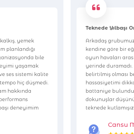
Teknede Yılbaşı 
kalkış, yemek
Arkadaş grubumuzla
tam planlandığı
kendine göre bir eğ
rganizasyonda bile
oyun havaları arası
eneyimi yaşamak
yerinde duramadı.
ve ses sistemi kalite
belirtilmiş olması b
e tempo hiç düşmedi.
hassasiyetimi dikka
ram hakkında
battaniye bulundu
t/performans
dokunuşlar düşünül
ılbaşı deneyimim
teknede kutlamışız”
Cansu 