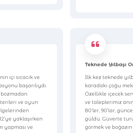
Teknede Yılbaşı 
in içi sıcacık ve
İlk kez teknede yı
asyonu başarılıydı.
karadaki çoğu mek
i bozmadan
Özellikle içecek se
erileri ve oyun
ve taleplerimiz anı
ölgelerinden
80’ler, 90’lar, günc
 12’ye yaklaşırken
güldü. Güverte tur
ım yapması ve
görmek ve boğazın