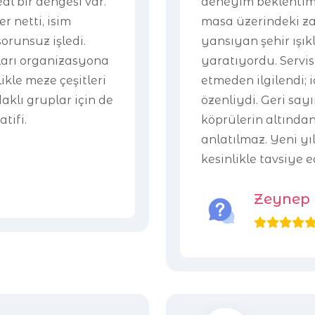
l bir dengesi var.
deneyim beklentimiz
r netti, isim
masa üzerindeki za
sorunsuz işledi.
yansıyan şehir ışıkl
nları organizasyona
yaratıyordu. Servis
ikle meze çeşitleri
etmeden ilgilendi; i
daklı gruplar için de
özenliydi. Geri say
atifi.
köprülerin altında
anlatılmaz. Yeni yıl
kesinlikle tavsiye 
Zeynep 