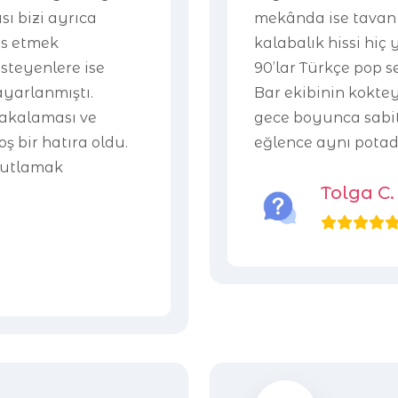
sı bizi ayrıca
mekânda ise tavan 
ns etmek
kalabalık hissi hiç 
isteyenlere ise
90’lar Türkçe pop 
yarlanmıştı.
Bar ekibinin kokteyl
yakalaması ve
gece boyunca sabitt
 bir hatıra oldu.
eğlence aynı pota
 kutlamak
Tolga C.