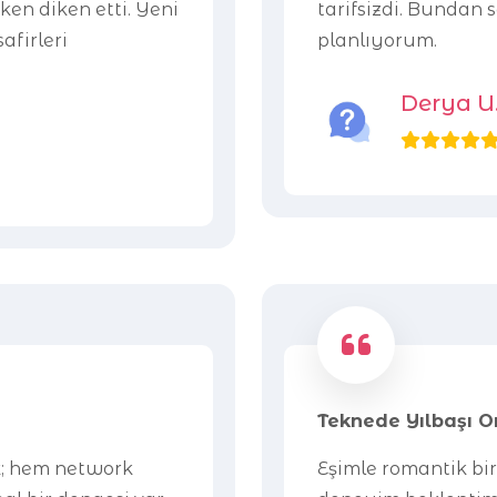
iken diken etti. Yeni
tarifsizdi. Bundan 
afirleri
planlıyorum.
Derya U
Teknede Yılbaşı 
k; hem network
Eşimle romantik bir