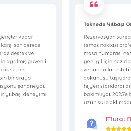
Teknede Yılbaşı 
gençler kadar
Rezervasyon sürec
e karşı son derece
temas noktası profes
erde destek ve
masa numarası netti
in ayrılmış güvenli
yeni yıl için hazır
zik seçimi
ve sunumlar estetik
sin bir araya
dokunuşu taşıyordu
zasyonu şahaneydi.
hijyen standardı di
ir yılbaşı deneyimi.
bakımlıydı. 2025’e 
uzun süre aklımda
Murat N