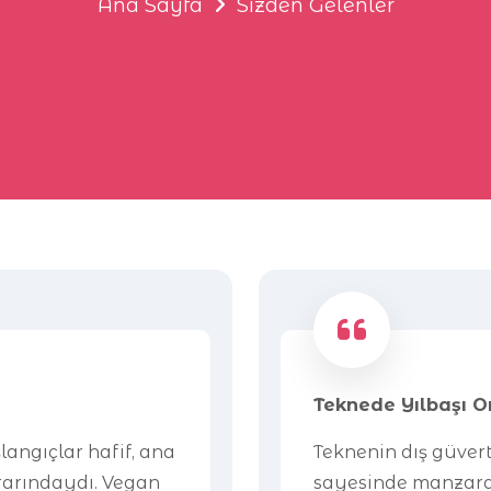
Ana Sayfa
Sizden Gelenler
Teknede Yılbaşı 
langıçlar hafif, ana
Teknenin dış güvert
rarındaydı. Vegan
sayesinde manzaray