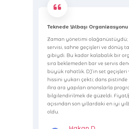
Teknede Yılbaşı Organizasyonu
Zaman yönetimi olağanüstüydü; 
servisi, sahne geçişleri ve dönüş 
gibiydi. Bu kadar kalabalık bir o
sıra beklemeden bar ve servis d
büyük rahatlık. DJ’in set geçişleri 
hissini yukarı çekti; dans pistind
Ara ara yapılan anonslarla prog
bilgilendirilmek de güzeldi. Fiya
açısından son yıllardaki en iyi y
oldu.
Hakan D.