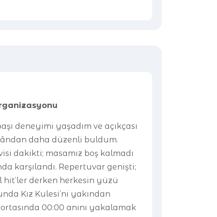
Organizasyonu
lbaşı deneyimi yaşadım ve açıkçası
ândan daha düzenli buldum.
rvisi dakikti; masamız boş kalmadı
nda karşılandı. Repertuvar genişti;
el hit’ler derken herkesin yüzü
unda Kız Kulesi’ni yakından
 ortasında 00:00 anını yakalamak