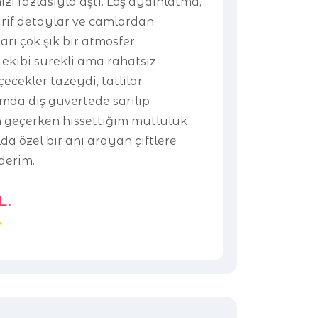
i fazlasıyla aştı. Loş aydınlatma,
rif detaylar ve camlardan
arı çok şık bir atmosfer
 ekibi sürekli ama rahatsız
çecekler tazeydi, tatlılar
ımda dış güvertede sarılıp
n geçerken hissettiğim mutluluk
da özel bir anı arayan çiftlere
ederim.
L.