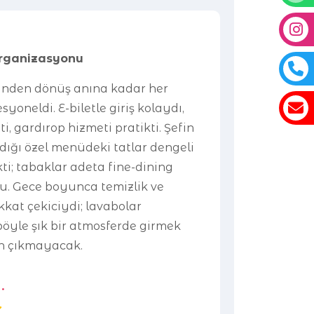
Organizasyonu
inden dönüş anına kadar her
yoneldi. E-biletle giriş kolaydı,
, gardırop hizmeti pratikti. Şefin
ladığı özel menüdeki tatlar dengeli
ti; tabaklar adeta fine-dining
. Gece boyunca temizlik ve
kkat çekiciydi; lavabolar
böyle şık bir atmosferde girmek
n çıkmayacak.
.