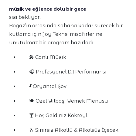
müzik ve eğlence dolu bir gece
sizi bekliyor.
Boğaz’ın ortasında sabaha kadar sürecek bir
kutlama için Joy Tekne, misafirlerine
unutulmaz bir program hazırladı:
🎤 Canlı Müzik
🎧 Profesyonel DJ Performansı
💃 Oryantal Şov
🍽️ Özel Yılbaşı Yemek Menüsü
🍸 Hoş Geldiniz Kokteyli
🥂 Sınırsız Alkollü & Alkolsüz İçecek