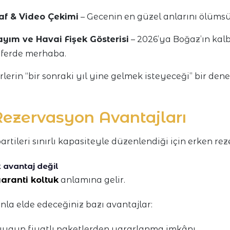
af & Video Çekimi
– Gecenin en güzel anlarını ölümsüz
ayım ve Havai Fişek Gösterisi
– 2026’ya Boğaz’ın ka
sferde merhaba.
rlerin “bir sonraki yıl yine gelmek isteyeceği” bir d
Rezervasyon Avantajları
artileri sınırlı kapasiteyle düzenlendiği için erken re
avantaj değil
aranti koltuk
anlamına gelir.
nla elde edeceğiniz bazı avantajlar:
uygun fiyatlı paketlerden yararlanma imkânı.