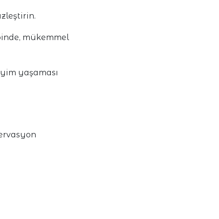
leştirin.
lbinde, mükemmel
eneyim yaşaması
zervasyon