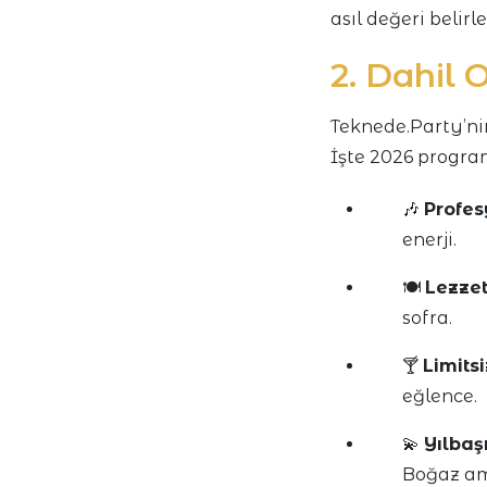
asıl değeri belirle
2. Dahil 
Teknede.Party’nin
İşte 2026 program
🎶
Profes
enerji.
🍽️
Lezzet
sofra.
🍸
Limits
eğlence.
💫
Yılbaş
Boğaz am