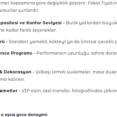
zmet kapsamına göre değişiklik gösterir. Fakat fiyatı
nsurlar şunlardır:
pasitesi ve Konfor Seviyesi
– Butik yatlardan büyük
ne kadar farklı seçenekler.
rü
– Standart yemekli, kokteyl ya da limitsiz içecekli p
ence Programı
– Performansın uzunluğu, sahne donan
 & Dekorasyon
– Yılbaşı temalı süslemeler, masa düze
rma kalitesi.
izmetler
– VIP alan, özel transfer, fotoğraf/video çekimi
 o eşsiz gece deneyimi