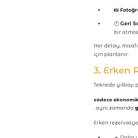
📸
Fotoğr
🕛
Geri S
bir atmo
Her detay, misafi
için planlanır.
3. Erken 
Teknede yılbaşı p
sadece ekonomik 
, aynı zamanda
g
Erken rezervasyo
🔹 Daha 