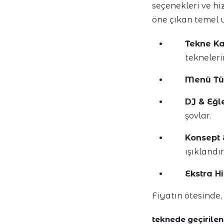
seçenekleri ve hi
öne çıkan temel u
Tekne Ka
tekneleri
Menü Tü
DJ & Eğl
şovlar.
Konsept
ışıklandı
Ekstra H
Fiyatın ötesinde,
teknede geçirilen