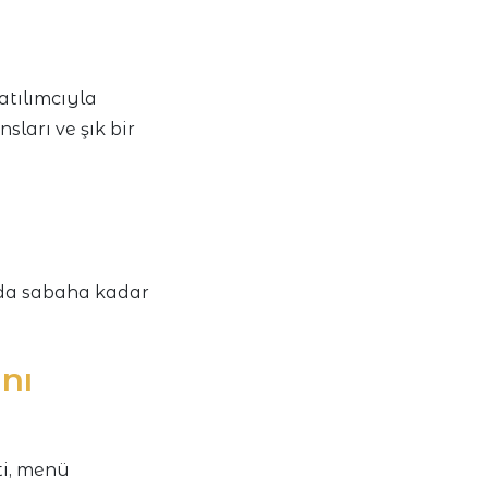
katılımcıyla
sları ve şık bir
nda sabaha kadar
ını
ti, menü