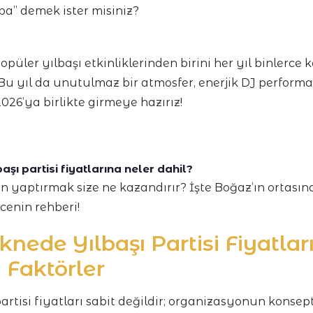
ba” demek ister misiniz?
opüler yılbaşı etkinliklerinden birini her yıl binlerce 
 Bu yıl da unutulmaz bir atmosfer, enerjik DJ performan
26’ya birlikte girmeye hazırız!
şı partisi fiyatlarına neler dahil?
n yaptırmak size ne kazandırır? İşte Boğaz’ın ortası
cenin rehberi!
eknede Yılbaşı Partisi Fiyatlar
 Faktörler
artisi fiyatları sabit değildir; organizasyonun konsep