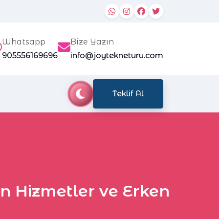
Whatsapp
Bize Yazın
905556169696
info@joytekneturu.com
Teklif Al
an Hizmetler ve Erken