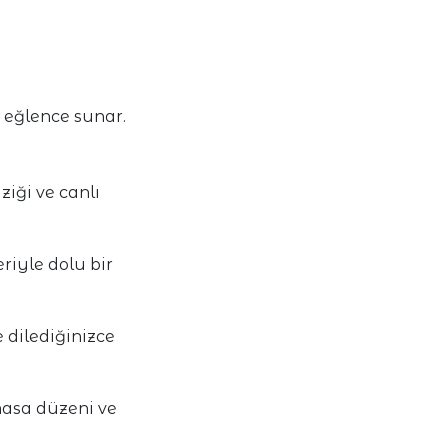
 eğlence sunar.
iği ve canlı
eriyle dolu bir
e dilediğinizce
 masa düzeni ve