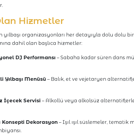
r.
Olan Hizmetler
 yılbaşı organizasyonları her detayıyla dolu dolu bir
ına dahil olan başlıca hizmetler:
yonel DJ Performansı
– Sabaha kadar süren dans müz
li Yılbaşı Menüsü
– Balık, et ve vejetaryen alternatifl
iz İçecek Servisi
– Alkollü veya alkolsüz alternatiflerl
ı Konsepti Dekorasyon
– Işıl ışıl süslemeler, tematik
biyansı.