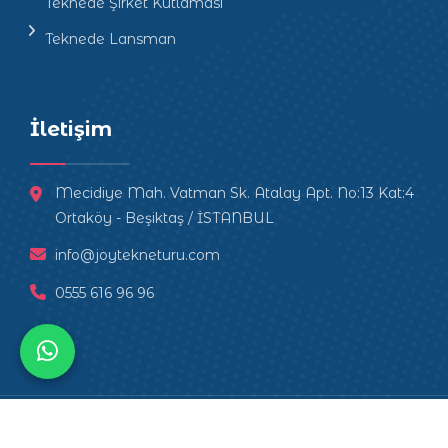
Teknede Şirket Kutlaması
Teknede Lansman
İletişim
Mecidiye Mah. Vatman Sk. Atalay Apt. No:13 Kat:4
Ortaköy - Beşiktaş / İSTANBUL
info@joytekneturu.com
0555 616 96 96
Copyright
2025 |
teknede.party
| Teknede