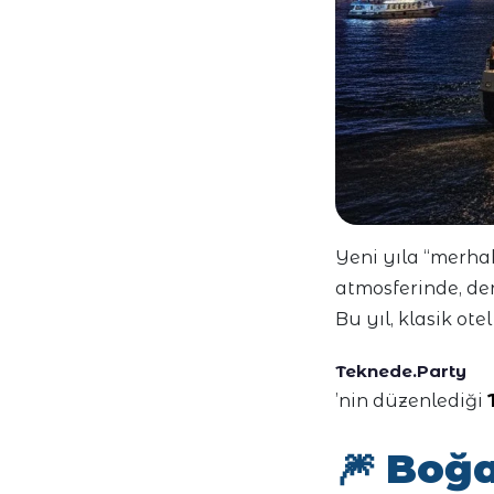
Yeni yıla “merha
atmosferinde, den
Bu yıl, klasik ote
Teknede.Party
’nin düzenlediği
🎆
Boğa