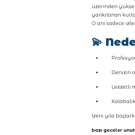
üzerinden yüksel
yankılanan kutla
O anı sadece izl
💫
Nede
Profesyo
Denizin 
Lezzetli 
Kalabalık
Yeni yıla başlar
bazı geceler unut