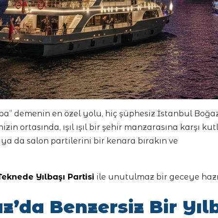
ba” demenin en özel yolu, hiç şüphesiz İstanbul Boğaz
izin ortasında, ışıl ışıl bir şehir manzarasına karşı k
l ya da salon partilerini bir kenara bırakın ve
Teknede Yılbaşı Partisi
ile unutulmaz bir geceye hazı
z’da Benzersiz Bir Yıl