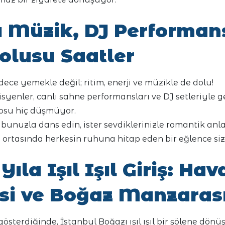
ı Müzik, DJ Performans
olusu Saatler
adece yemekle değil; ritim, enerji ve müzikle de dolu!
syenler, canlı sahne performansları ve DJ setleriyle
osu hiç düşmüyor.
bunuzla dans edin, ister sevdiklerinizle romantik anla
 ortasında herkesin ruhuna hitap eden bir eğlence sizi
Yıla Işıl Işıl Giriş: Hav
isi ve Boğaz Manzaras
gösterdiğinde, İstanbul Boğazı ışıl ışıl bir şölene dönü