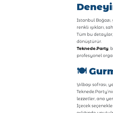
Deneyi
İstanbul Boğazı,
renkli ışıkları, 
Tüm bu detaylar,
dönüştürür.
Teknede.Party
, 
profesyonel orga
🍽️
Gurm
Yılbaşı sofrası, y
Teknede.Party’ni
lezzetler, ana yem
İçecek seçenekle
eşliğinde unutul