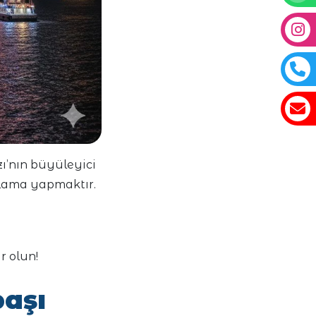
ı’nın büyüleyici
utlama yapmaktır.
r olun!
başı