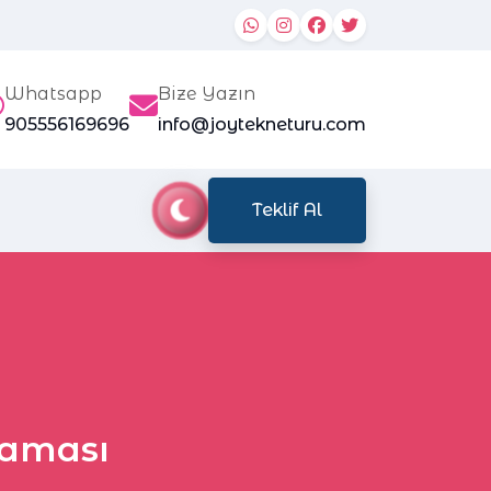
Whatsapp
Bize Yazın
905556169696
info@joytekneturu.com
Teklif Al
laması