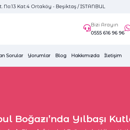
 No:13 Kat:4 Ortaköy - Beşiktaş / İSTANBUL
Bizi Arayın
0555 616 96 96
an Sorular
Yorumlar
Blog
Hakkımızda
İletişim
bul Boğazı’nda Yılbaşı Kut