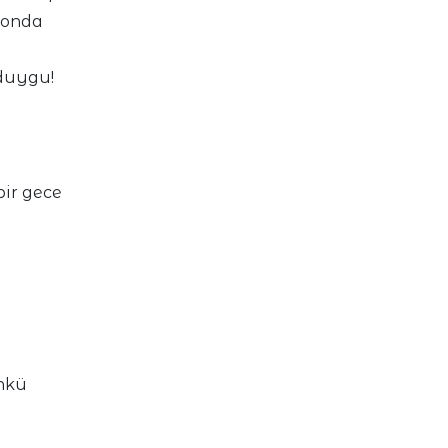
fonda
 duygu!
ir gece
ünkü