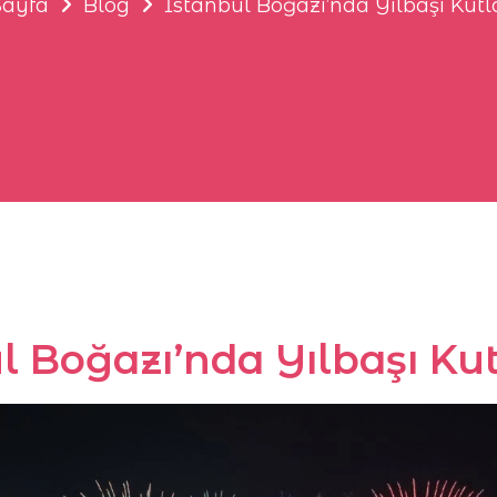
Sayfa
Blog
İstanbul Boğazı’nda Yılbaşı Kut
l Boğazı’nda Yılbaşı Ku