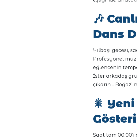
🎶
Canl
Dans D
Yılbaşı gecesi, s
Profesyonel müzi
eğlencenin temp
İster arkadaş gru
çıkarın… Boğaz’ın
🎇
Yeni 
Göster
Saat tam 00:00’ı 