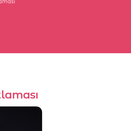
laması
tlaması