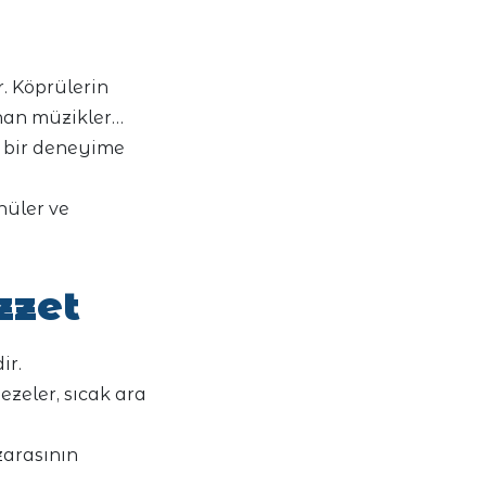
. Köprülerin
anan müzikler…
, bir deneyime
nüler ve
zzet
ir.
zeler, sıcak ara
zarasının