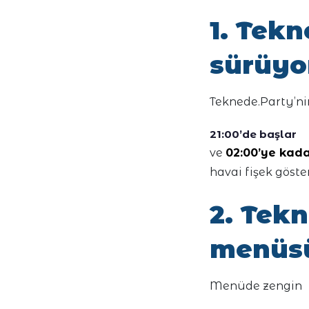
1. Tekn
sürüyo
Teknede.Party’nin
21:00’de başlar
ve
02:00’ye kad
havai fişek göster
2. Tek
menüsü
Menüde zengin