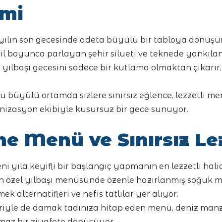
mi
 yılın son gecesinde adeta büyülü bir tabloya dönüşür
sahil boyunca parlayan şehir silueti ve teknede yankıl
 yılbaşı gecesini sadece bir kutlama olmaktan çıkarır
bu büyülü ortamda sizlere sınırsız eğlence, lezzetli me
nizasyon ekibiyle kusursuz bir gece sunuyor.
e Menü ve Sınırsız Le
eni yıla keyifli bir başlangıç yapmanın en lezzetli halid
n özel yılbaşı menüsünde özenle hazırlanmış soğuk me
ek alternatifleri ve nefis tatlılar yer alıyor.
riyle de damak tadınıza hitap eden menü, deniz man
maz bir ziyafete dönüşüyor.