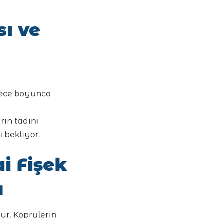
ı ve
 gece boyunca
rın tadını
 bekliyor.
ai Fişek
ı
şür. Köprülerin