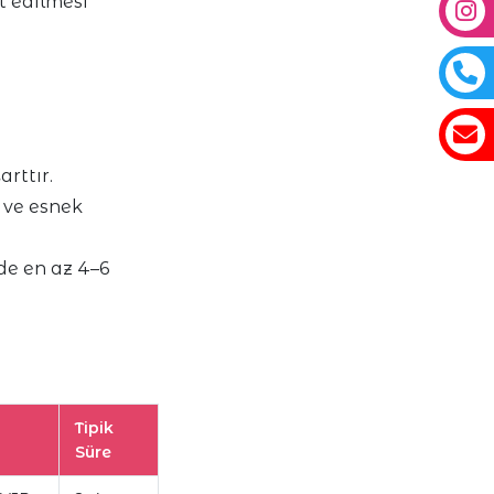
t edilmesi
rttır.
 ve esnek
de en az 4–6
Tipik
Süre