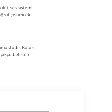
kıt, ses sistemi
oğraf çekimi ek
ınmaktadır. Kalan
kça belirtilir.