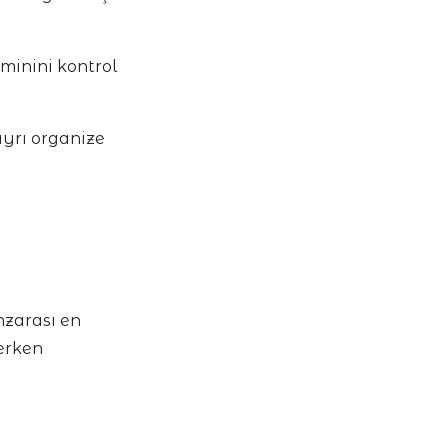
minini kontrol
ayrı organize
nzarası en
 erken