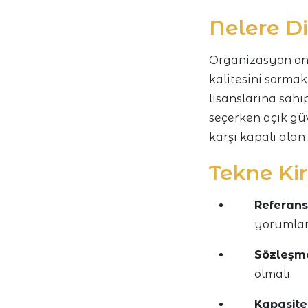
Nelere D
Organizasyon önc
kalitesini sormak
lisanslarına sahi
seçerken açık gü
karşı kapalı alan
Tekne Ki
Referans
yorumlar
Sözleşme
olmalı.
Kapasite