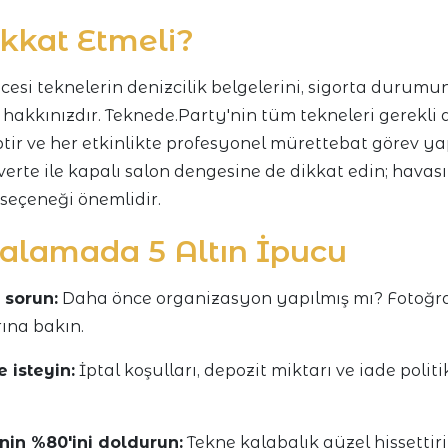
ikkat Etmeli?
esi teknelerin denizcilik belgelerini, sigorta durum
 hakkınızdır. Teknede.Party'nin tüm tekneleri gerekli d
ptir ve her etkinlikte profesyonel mürettebat görev y
verte ile kapalı salon dengesine de dikkat edin; hava
 seçeneği önemlidir.
ralamada 5 Altın İpucu
 sorun:
Daha önce organizasyon yapılmış mı? Fotoğra
ına bakın.
 isteyin:
İptal koşulları, depozit miktarı ve iade politi
nin %80'ini doldurun:
Tekne kalabalık güzel hissettir