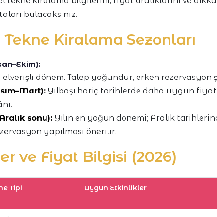
 tekne kiralama bilgilerini, fiyat aralıklarını ve dikka
aları bulacaksınız.
 Tekne Kiralama Sezonları
san–Ekim):
 elverişli dönem. Talep yoğundur, erken rezervasyon şa
sım–Mart):
Yılbaşı hariç tarihlerde daha uygun fiyat
nı.
Aralık sonu):
Yılın en yoğun dönemi; Aralık tarihlerin
zervasyon yapılması önerilir.
er ve Fiyat Bilgisi (2026)
ne Tipi
Uygun Etkinlikler