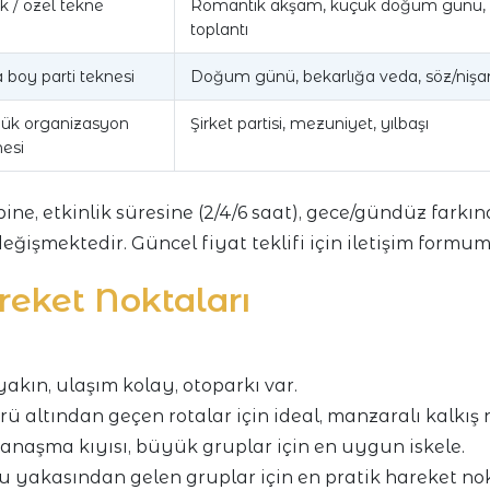
k / özel tekne
Romantik akşam, küçük doğum günü,
toplantı
 boy parti teknesi
Doğum günü, bekarlığa veda, söz/nişa
ük organizasyon
Şirket partisi, mezuniyet, yılbaşı
nesi
ipine, etkinlik süresine (2/4/6 saat), gece/gündüz farkı
eğişmektedir. Güncel fiyat teklifi için iletişim form
reket Noktaları
akın, ulaşım kolay, otoparkı var.
rü altından geçen rotalar için ideal, manzaralı kalkış 
anaşma kıyısı, büyük gruplar için en uygun iskele.
 yakasından gelen gruplar için en pratik hareket nok