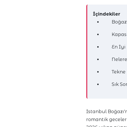
İçindekiler
Boğaz'
Kapasi
En İyi
Nelere
Tekne 
Sık So
İstanbul Boğazı'
romantik geceler