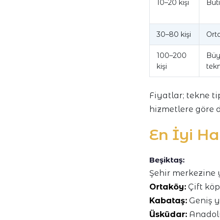
10–20 kişi
Buti
30–80 kişi
Orta
100–200
Büy
kişi
tek
Fiyatlar; tekne t
hizmetlere göre d
En İyi Ha
Beşiktaş:
Şehir merkezine y
Ortaköy:
Çift köp
Kabataş:
Geniş y
Üsküdar:
Anadolu