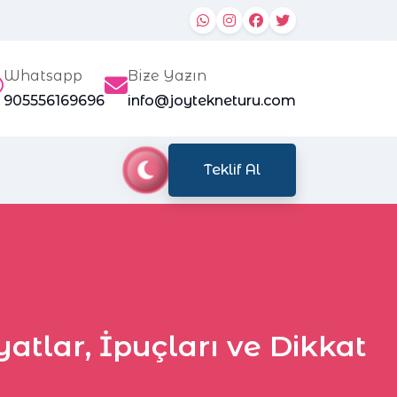
Whatsapp
Bize Yazın
905556169696
info@joytekneturu.com
Teklif Al
atlar, İpuçları ve Dikkat