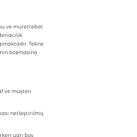
unu ve mürettebat
enizcilik
apmaktadır. Tekne
sının bozmasına
f ve müşteri
kası netleştirilmiş
irken yarı boş