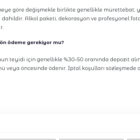
neye göre değişmekle birlikte genellikle mürettebat, ya
 dahildir. Alkol paketi, dekorasyon ve profesyonel fot
r.
 ön ödeme gerekiyor mu?
nun teyidi için genellikle %30–50 oranında depozit al
nü veya öncesinde ödenir. İptal koşulları sözleşmede açı