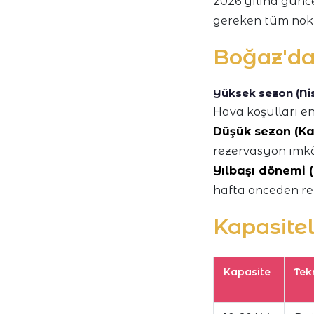
2026 yılına güncel
gereken tüm nokt
Boğaz'da
Yüksek sezon (Ni
Hava koşulları en
Düşük sezon (Ka
rezervasyon imkâ
Yılbaşı dönemi (
hafta önceden re
Kapasitel
Kapasite
Tek